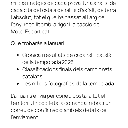
millors imatges de cada prova. Una analisi de
T
cada cita del català de ral·lis d’asfalt, de terra
a
i absolut, tot el que ha passat al llarg de
m
l’any, recollit amb la rigor i la passió de
2
MotorEsport.cat.
0
2
Què trobaràs a l’anuari
5
Crònica i resultats de cada ral·li català
de la temporada 2025
Classificacions finals dels campionats
catalans
Les millors fotografies de la temporada
L’anuari s’envia per correu postal a tot el
territori. Un cop feta la comanda, rebràs un
correu de confirmació amb els detalls de
l’enviament.