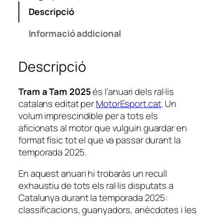
t
Descripció
i
t
Informació addicional
a
t
Descripció
d
e
A
Tram a Tam 2025
és l’anuari dels ral·lis
n
catalans editat per
MotorEsport.cat
. Un
u
volum imprescindible per a tots els
a
aficionats al motor que vulguin guardar en
r
format físic tot el que va passar durant la
i
temporada 2025.
T
En aquest anuari hi trobaràs un recull
r
exhaustiu de tots els ral·lis disputats a
a
Catalunya durant la temporada 2025:
m
classificacions, guanyadors, anècdotes i les
a