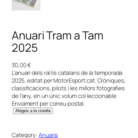
Anuari Tram a Tam
2025
30,00
€
L’anuari dels ral·lis catalans de la temporada
2025, editat per MotorEsport.cat. Cròniques,
classificacions, pilots i les millors fotografies
de l’any, en un únic volum col·leccionable.
Enviament per correu postal.
q
Afegeix a la cistella
u
a
n
Category:
Anuaris